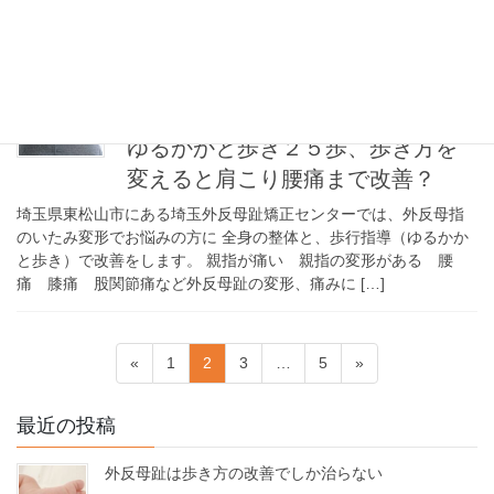
と歩き）で改善をします。 親指が痛い 親指の変形がある 腰
痛 膝痛 股関節痛など外反母趾の変形、痛みに […]
2023年6月2日
動画で始めるゆるかかと歩き
ゆるかかと歩き２５歩、歩き方を
変えると肩こり腰痛まで改善？
埼玉県東松山市にある埼玉外反母趾矯正センターでは、外反母指
のいたみ変形でお悩みの方に 全身の整体と、歩行指導（ゆるかか
と歩き）で改善をします。 親指が痛い 親指の変形がある 腰
痛 膝痛 股関節痛など外反母趾の変形、痛みに […]
投
固
固
固
固
«
1
2
3
…
5
»
稿
定
定
定
定
ペ
ペ
ペ
ペ
の
最近の投稿
ー
ー
ー
ー
ペ
ジ
ジ
ジ
ジ
外反母趾は歩き方の改善でしか治らない
ー