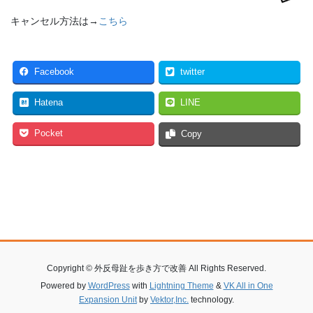
キャンセル方法は→
こちら
Facebook
twitter
Hatena
LINE
Pocket
Copy
Copyright © 外反母趾を歩き方で改善 All Rights Reserved.
Powered by
WordPress
with
Lightning Theme
&
VK All in One
Expansion Unit
by
Vektor,Inc.
technology.