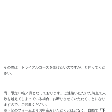
指定枠が、今現在ご予約が可能な枠です。
項目は「すべてのメニュー」「すべてのリソース」を選択くださ
い。
ご希望の枠をクリックし、指定の内容（お名前・お電話番号・メ
ールアドレス）をご入力ください。 ご予約が完了しましたら、ご
入力いただいたメールアドレスにその旨自動返信があります。
ご不明な点がある場合、
操作がわからない場合、
お電話くださ
い。
その際は「トライアルコースを受けたいのですが」と仰ってくだ
さい。
尚、限定10名／月となっております。ご連絡いただいた時点で人
数を越えてしまっている場合、お断りさせていただくことになり
ますので、ご容赦ください。
※下記のフォームよりお申込みいただくとほどなく、自動で
「予