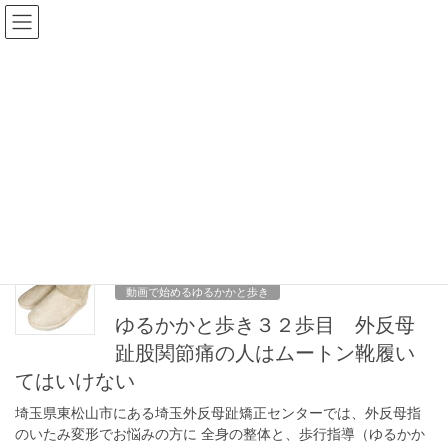
コ
ナ
外反母趾を歩き方で改善
ン
ビ
テ
ゲ
ン
ー
動画で始めるゆるかかと歩き
ツ
シ
へ
ョ
ス
ン
HOME
動画で始めるゆるかかと歩き
股関節いたい
キ
に
ッ
移
プ
動
股関節いたい
2023年6月15日
動画で始めるゆるかかと歩き
ゆるかかと歩き３２歩目 外反母
趾股関節痛の人はムートン靴履い
てはいけない
埼玉県東松山市にある埼玉外反母趾矯正センターでは、外反母指
のいたみ変形でお悩みの方に 全身の整体と、歩行指導（ゆるかか