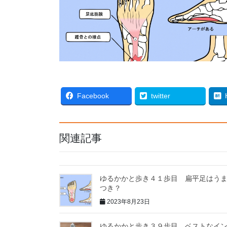
Facebook
twitter
関連記事
ゆるかかと歩き４１歩目 扁平足はう
つき？
2023年8月23日
ゆるかかと歩き３９歩目 ベストなイ