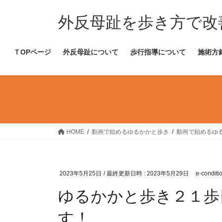
コ
ナ
ン
ビ
外反母趾を歩き方で改
テ
ゲ
ン
ー
ＴOPページ
外反母趾について
歩行指導について
施術方
ツ
シ
へ
ョ
ス
ン
キ
に
ッ
移
プ
動
HOME
動画で始めるゆるかかと歩き
動画で始めるゆ
2023年5月25日
/ 最終更新日時 :
2023年5月29日
e-conditi
ゆるかかと歩き２１歩
す！